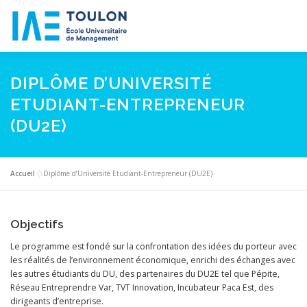
IAE TOULON
FORMATIONS
RECHERCHE
PARTE
DIPLÔME D’UNIVERSITÉ
ETUDIANT-ENTREPRENEUR
(DU2E)
L’INTERNATIONAL
NEWS
Accueil
»
Diplôme d’Université Etudiant-Entrepreneur (DU2E)
Objectifs
Le programme est fondé sur la confrontation des idées du porteur avec
les réalités de l’environnement économique, enrichi des échanges avec
les autres étudiants du DU, des partenaires du DU2E tel que Pépite,
Réseau Entreprendre Var, TVT Innovation, Incubateur Paca Est, des
dirigeants d’entreprise.