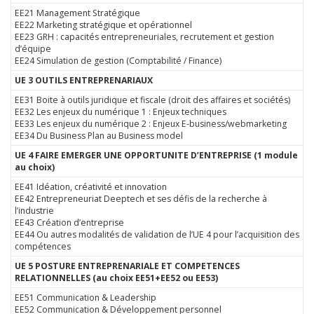
EE21 Management Stratégique
EE22 Marketing stratégique et opérationnel
EE23 GRH : capacités entrepreneuriales, recrutement et gestion
d’équipe
EE24 Simulation de gestion (Comptabilité / Finance)
UE 3 OUTILS ENTREPRENARIAUX
EE31 Boite à outils juridique et fiscale (droit des affaires et sociétés)
EE32 Les enjeux du numérique 1 : Enjeux techniques
EE33 Les enjeux du numérique 2 : Enjeux E-business/webmarketing
EE34 Du Business Plan au Business model
UE 4 FAIRE EMERGER UNE OPPORTUNITE D’ENTREPRISE (1 module
au choix)
EE41 Idéation, créativité et innovation
EE42 Entrepreneuriat Deeptech et ses défis de la recherche à
l’industrie
EE43 Création d’entreprise
EE44 Ou autres modalités de validation de l’UE 4 pour l’acquisition des
compétences
UE 5 POSTURE ENTREPRENARIALE ET COMPETENCES
RELATIONNELLES (au choix EE51+EE52 ou EE53)
EE51 Communication & Leadership
EE52 Communication & Développement personnel