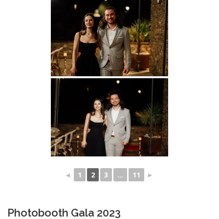
◄
1
2
3
...
11
►
Photobooth Gala 2023