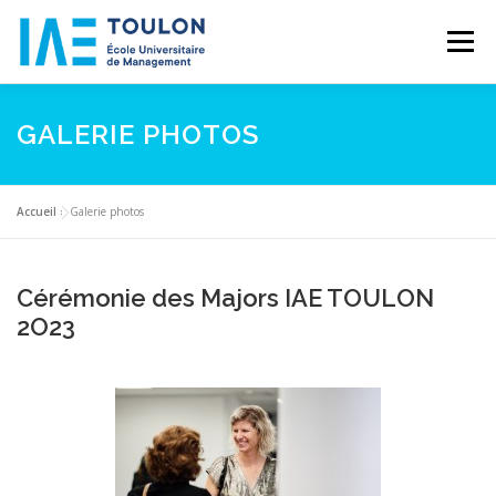
Aller
au
Menu
contenu
IAE TOULON
FORMATIONS
RECHERCHE
GALERIE PHOTOS
PARTENARIATS
L’INTERNATIONAL
NEWS
Accueil
»
Galerie photos
Cérémonie des Majors IAE TOULON
2O23