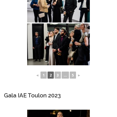
◄
1
2
3
...
5
►
Gala IAE Toulon 2023