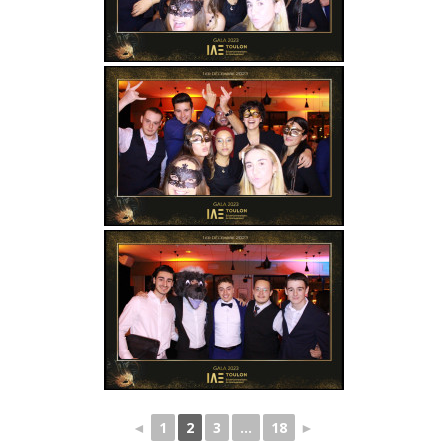
◄
1
2
3
...
18
►