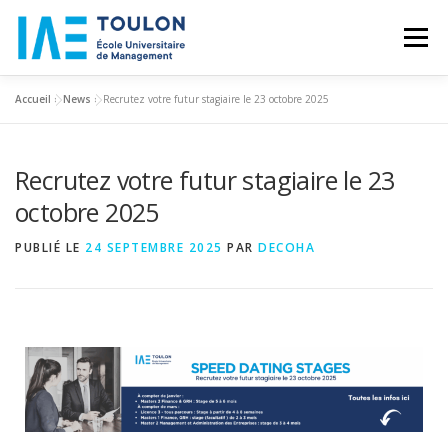
Menu
Accueil
»
News
»
Recrutez votre futur stagiaire le 23 octobre 2025
IAE TOULON
FORMATIONS
RECHERCHE
Recrutez votre futur stagiaire le 23
PARTENARIATS
L’INTERNATIONAL
NEWS
octobre 2025
PUBLIÉ LE
24 SEPTEMBRE 2025
PAR
DECOHA